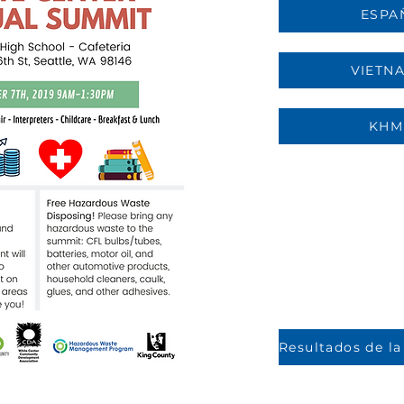
ESPA
VIETN
KHM