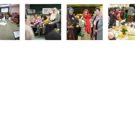
OUR DEPARTMENTS
OUR DEVELOPMENTS
Desarrollo economico
White Center HUB
Desarrollo familiar
Savusa Hall
Canopy Apartments
El edificio HUB