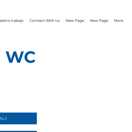
estro trabajo
Connect With Us
New Page
New Page
More
E WC
ALÍ