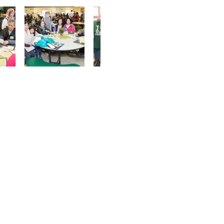
OTHER PROJECTS
Project 76: WC’s 50 Year Plan
Rooted in White Center
Taproot White Center: Community
Voice on Affordable Housing