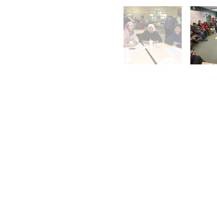
Asociación de
Desarrollo Comunitario
del Centro Blanco
605 calle 108 del
suroeste
Seattle, WA 98146